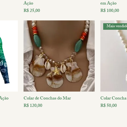
Ação
em Ação
Preço
Preço
R$ 25,00
R$ 100,00
Mais vendid
Ação
Colar de Conchas do Mar
Colar Concha
Preço
Preço
R$ 120,00
R$ 50,00