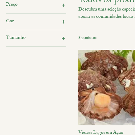
Preço
Descubra uma seleção especia
apoiar as comunidades locais.
Cor
R$ 25
R$ 180
é escolhido com cuidado para
apenas adquire produtos exce
Tamanho
conservação ambiental e dese
8 produtos
cada compra!
Large
Small
Vieiras Lagos em Ação