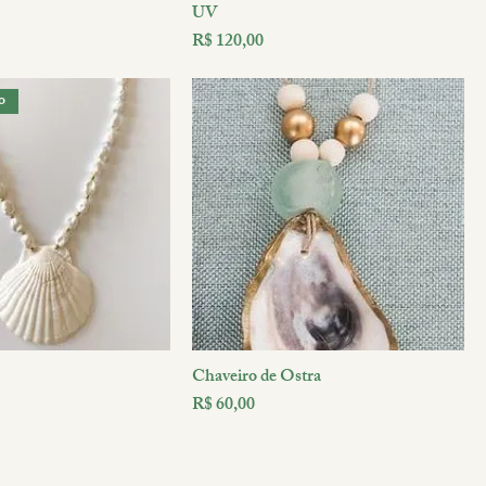
UV
Preço
R$ 120,00
o
Chaveiro de Ostra
Preço
R$ 60,00