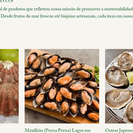
l de produtos que refletem nossa missão de promover a sustentabilidad
 Desde frutos do mar frescos até biojoias artesanais, cada item em nossa
 garantir qualidade e impacto positivo. Ao comprar conosco, você não
pcionais, mas também contribui diretamente para nossos projetos de
nvolvimento sustentável. Faça parte da mudança e apoie nossa causa 
Mexilhão (Perna Perna) Lagos em
Ostras Japone