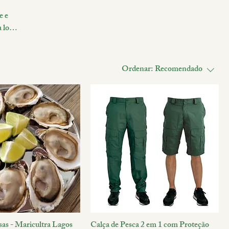
e e
 loja
com
Ordenar:
Recomendado
sas - Maricultra Lagos
Calça de Pesca 2 em 1 com Proteção