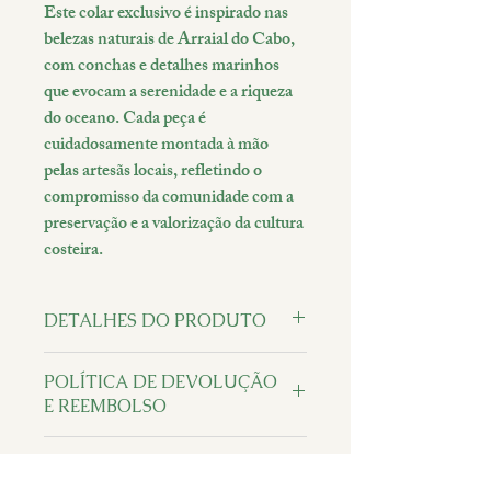
Este colar exclusivo é inspirado nas 
belezas naturais de Arraial do Cabo, 
com conchas e detalhes marinhos 
que evocam a serenidade e a riqueza 
do oceano. Cada peça é 
cuidadosamente montada à mão 
pelas artesãs locais, refletindo o 
compromisso da comunidade com a 
preservação e a valorização da cultura 
costeira.
DETALHES DO PRODUTO
Material: Conchas naturais, 
POLÍTICA DE DEVOLUÇÃO
contas de vidro, e metais 
E REEMBOLSO
banhados a ouro.
Comprimento: 
1. Direito de Arrependimento
Aproximadamente 45 cm.
INFORMAÇÕES DE ENVIO
De acordo com o Código de Defesa do 
Feito à mão por membros da 