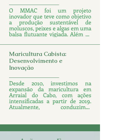
O MMAC foi um projeto 
inovador que teve como objetivo 
a produção sustentável de 
moluscos, peixes e algas em uma 
balsa flutuante vigiada. Além de 
ter gerado emprego e renda, o 
projeto fortaleceu a Lagos em 
Ação como uma instituição de 
Maricultura Cabista:
referência em desenvolvimento 
Desenvolvimento e
sustentável e produção de 
Inovação
organismos aquáticos. As metas 
foram alcançadas com a 
construção da balsa, a instalação 
Desde 2010, investimos na 
de sistemas de segurança e o 
expansão da maricultura em 
manejo adequado dos 
Arraial do Cabo, com ações 
organismos, maximizando a 
intensificadas a partir de 2019. 
produção e garantindo a 
Atualmente, conduzimos 
sustentabilidade. Hoje, o projeto 
iniciativas que incluem a 
é autossustentável.

transferência de tecnologias 
avançadas, suporte ao 
Maricultura Cabista: 
licenciamento ambiental, e o 
Desenvolvimento e Inovação

desenvolvimento de produtos 